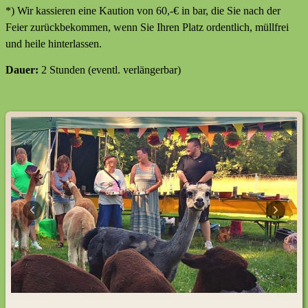
*) Wir kassieren eine Kaution von 60,-€ in bar, die Sie nach der
Feier zurückbekommen, wenn Sie Ihren Platz ordentlich, müllfrei
und heile hinterlassen.
Dauer:
2 Stunden (eventl. verlängerbar)
Previous
Next