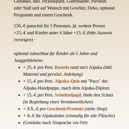
Getränke, inkl. Picknikplatz, Gartenlaube, Pavillon
oder Stall und auf Wunsch mit Geschirr, Deko, optional
Programm und einem Geschenk.
150,-€ pauschal für 5 Personen, jd. weitere Person
+25,-€ und Kinder unter 4 Jahre +15,-€
(bitte Ausweis
vorzeigen)
optional zubuchbar
für Kinder ab 5 Jahre und
Junggebliebene
:
+ 25,-€ pro Pers.
Basteln
rund um's Alpaka
(inkl.
Material und persönl. Anleitung)
+ 15,-€ pro Pers.
Alpaka-Quiz
mit "Paco" der
Alpaka-Handpuppe, mach dein Alpaka-Diplom
+ 15,-€ pro Pers.
Schnitzeljagd
, finde den Schatz
(in Begleitung eines Verantwortlichen)
+ XX,-€ pro
Geschenk/Produkt
(siehe Shop)
+
8,-€ für Alpakafutter
(einmalig für alle Plüschis)
(Getränke nach Absprache vor Ort)