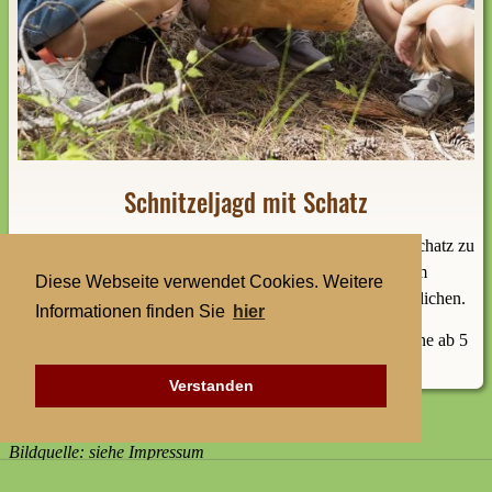
Schnitzeljagd mit Schatz
Folgt der Schatzkarte und den Hinweisen. Es gibt einen Schatz zu
finden! Die Hinweise findet ihr auf der Farm und im
Diese Webseite verwendet Cookies. Weitere
angrenzenden Wald. Nur in Begleitung eines Verantwortlichen.
Informationen finden Sie
hier
Dauer
:
ca. 50 Minuten,
Alter:
Kinder und Junggebliebene ab 5
Jahre
Verstanden
Bildquelle: siehe Impressum